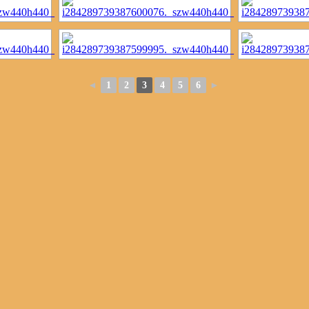
◄
1
2
3
4
5
6
►
.